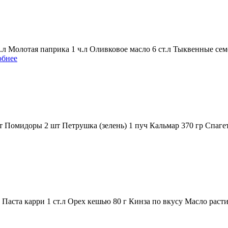
.л Молотая паприка 1 ч.л Оливковое масло 6 ст.л Тыквенные сем
обнее
 Помидоры 2 шт Петрушка (зелень) 1 пуч Кальмар 370 гр Спагет
Паста карри 1 ст.л Орех кешью 80 г Кинза по вкусу Масло расти