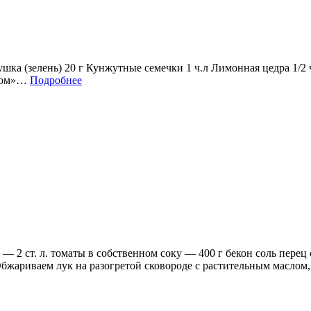
ка (зелень) 20 г Кунжутные семечки 1 ч.л Лимонная цедра 1/2 
утом»…
Подробнее
— 2 ст. л. томаты в собственном соку — 400 г бекон соль пере
бжариваем лук на разогретой сковороде с растительным маслом