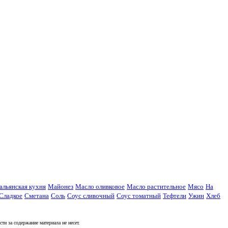
альянская кухня
Майонез
Масло оливковое
Масло растительное
Мясо
На
Сладкое
Сметана
Соль
Соус сливочный
Соус томатный
Тефтели
Ужин
Хлеб
и за содержание материала не несет.