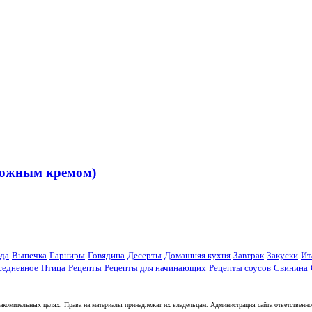
орожным кремом)
да
Выпечка
Гарниры
Говядина
Десерты
Домашняя кухня
Завтрак
Закуски
Ит
седневное
Птица
Рецепты
Рецепты для начинающих
Рецепты соусов
Свинина
комительных целях. Права на материалы принадлежат их владельцам. Администрация сайта ответственност