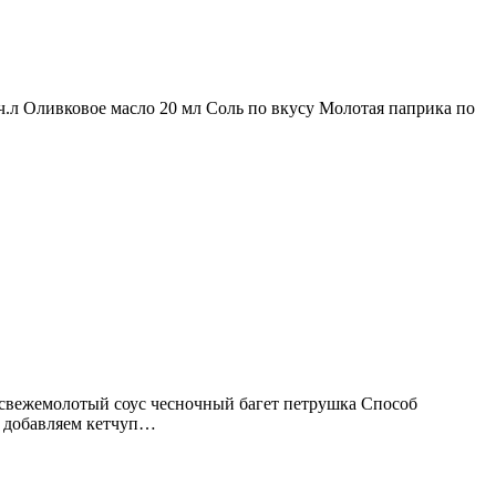
ч.л Оливковое масло 20 мл Соль по вкусу Молотая паприка по
ц свежемолотый соус чесночный багет петрушка Способ
, добавляем кетчуп…