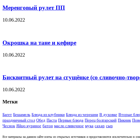
Меренговый рулет ПП
10.06.2022
Окрошка на тане и кефире
10.06.2022
Бисквитный рулет на сгущёнке (со сливочно-тв
10.06.2022
Метки
Багет
Бешамель
Блюда из клубники
Блюда из черешни
В духовке
Вторые блю
праздничный стол
Обед
Паста
Первые блюда
Перец болгарский
Пикник
Пов
Чеснок
Яйцо куриное
батон
масло сливочное
мука
сахар
сыр
Все материалы на данном сайте взяты из открытых источников и предоставляются исключительно в озна