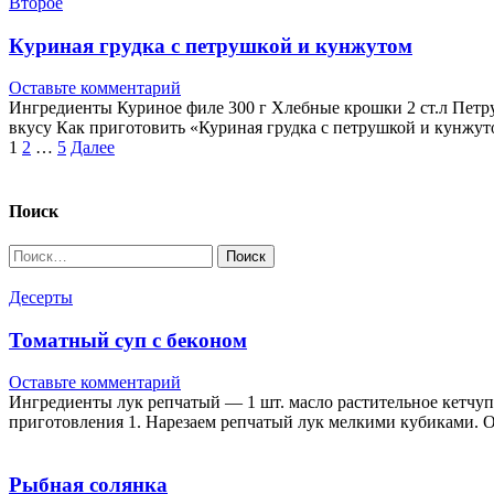
Второе
Куриная грудка с петрушкой и кунжутом
Оставьте комментарий
Ингредиенты Куриное филе 300 г Хлебные крошки 2 ст.л Петруш
вкусу Как приготовить «Куриная грудка с петрушкой и кунж
Пагинация
1
2
…
5
Далее
записей
Поиск
Найти:
Десерты
Томатный суп с беконом
Оставьте комментарий
Ингредиенты лук репчатый — 1 шт. масло растительное кетчуп 
приготовления 1. Нарезаем репчатый лук мелкими кубиками. О
Рыбная солянка