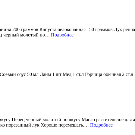
нина 200 граммов Капуста белокочанная 150 граммов Лук репч
рец черный молотый по…
Подробнее
оевый соус 50 мл Лайм 1 шт Мед 1 ст.л Горчица обычная 2 ст.л 
вкусу Перец черный молотый по вкусу Масло растительное для 
елко порезанный лук Хорошо перемешать.…
Подробнее