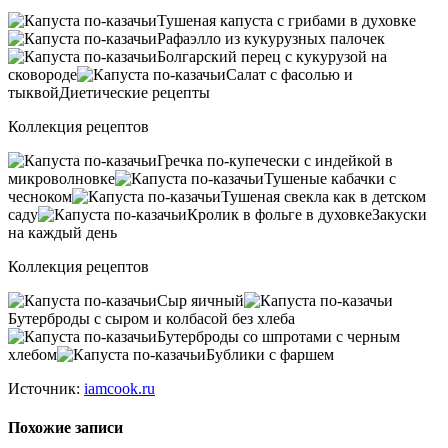
Тушеная капуста с грибами в духовке
Рафаэлло из кукурузных палочек
Болгарский перец с кукурузой на
сковороде
Салат с фасолью и
тыквойДиетические рецепты
Коллекция рецептов
Гречка по-купечески с индейкой в
микроволновке
Тушеные кабачки с
чесноком
Тушеная свекла как в детском
саду
Кролик в фольге в духовкеЗакуски
на каждый день
Коллекция рецептов
Сыр яичный
Бутерброды с сыром и колбасой без хлеба
Бутерброды со шпротами с черным
хлебом
Бублики с фаршем
Источник:
iamcook.ru
Похожие записи