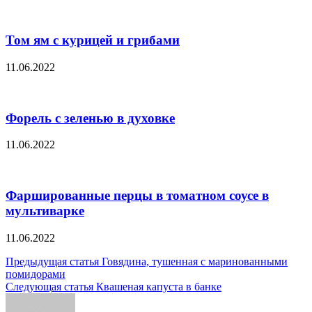
Том ям с курицей и грибами
11.06.2022
Форель с зеленью в духовке
11.06.2022
Фаршированные перцы в томатном соусе в
мультиварке
11.06.2022
Навигация
Предыдущая статья
Говядина, тушенная с маринованными
помидорами
по
Следующая статья
Квашеная капуста в банке
записям