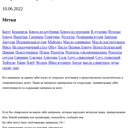
10.06.2022
Метки
Багет
Бешамель
Блюда из клубники
Блюда из черешни
В духовке
Вторые
блюда
Выпечка
Гарниры
Говядина
Десерты
Домашняя кухня
Завтрак
Закуски
Итальянская кухня
Майонез
Масло оливковое
Масло растительное
Мясо
На праздничный стол
Обед
Паста
Первые блюда
Перец болгарский
Пикник
Повседневное
Птица
Рецепты
Рецепты для начинающих
Рецепты
соусов
Свинина
Сладкое
Сметана
Соль
Соус сливочный
Соус томатный
Тефтели
Ужин
Хлеб
Чеснок
Яйцо куриное
батон
масло сливочное
мука
сахар
сыр
Все материалы на данном сайте взяты из открытых источников и предоставляются исключительно в
ознакомительных целях. Права на материалы принадлежат их владельцам. Администрация сайта
ответственности за содержание материала не несет.
Если Вы обнаружили на нашем сайте материалы, которые нарушают авторские права, принадлежащие
Вам, Вашей компании или организации, пожалуйста, сообщите нам.
На сайте могут быть опубликованы материалы 18+!
При цитировании ссылка на источник обязательна.