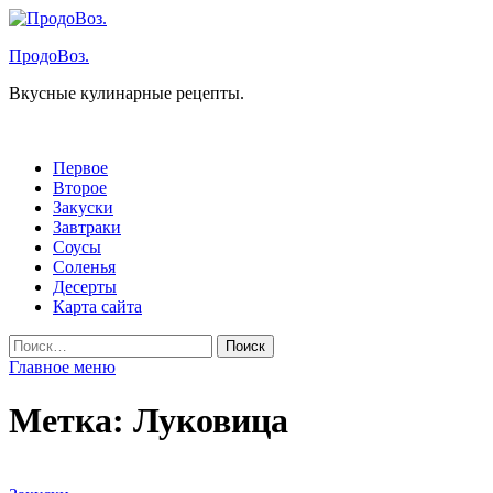
Перейти
к
ПродоВоз.
содержимому
Вкусные кулинарные рецепты.
Первое
Второе
Закуски
Завтраки
Соусы
Соленья
Десерты
Карта сайта
Найти:
Главное меню
Метка:
Луковица