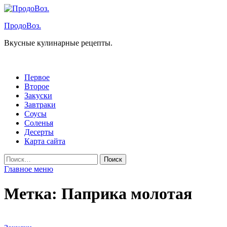
Перейти
к
ПродоВоз.
содержимому
Вкусные кулинарные рецепты.
Первое
Второе
Закуски
Завтраки
Соусы
Соленья
Десерты
Карта сайта
Найти:
Главное меню
Метка:
Паприка молотая