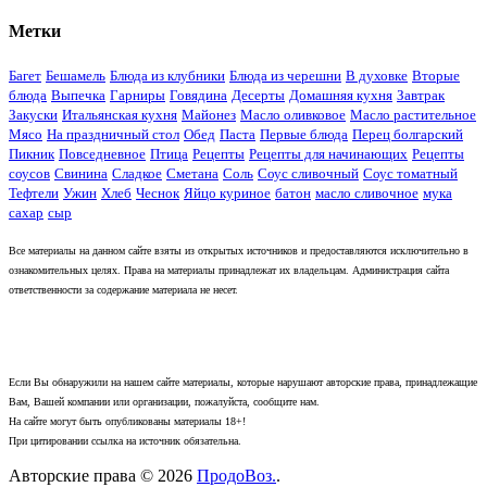
Метки
Багет
Бешамель
Блюда из клубники
Блюда из черешни
В духовке
Вторые
блюда
Выпечка
Гарниры
Говядина
Десерты
Домашняя кухня
Завтрак
Закуски
Итальянская кухня
Майонез
Масло оливковое
Масло растительное
Мясо
На праздничный стол
Обед
Паста
Первые блюда
Перец болгарский
Пикник
Повседневное
Птица
Рецепты
Рецепты для начинающих
Рецепты
соусов
Свинина
Сладкое
Сметана
Соль
Соус сливочный
Соус томатный
Тефтели
Ужин
Хлеб
Чеснок
Яйцо куриное
батон
масло сливочное
мука
сахар
сыр
Все материалы на данном сайте взяты из открытых источников и предоставляются исключительно в
ознакомительных целях. Права на материалы принадлежат их владельцам. Администрация сайта
ответственности за содержание материала не несет.
Если Вы обнаружили на нашем сайте материалы, которые нарушают авторские права, принадлежащие
Вам, Вашей компании или организации, пожалуйста, сообщите нам.
На сайте могут быть опубликованы материалы 18+!
При цитировании ссылка на источник обязательна.
Авторские права © 2026
ПродоВоз.
.